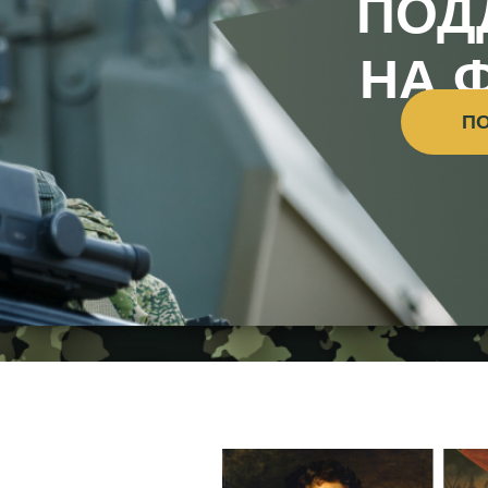
ПОД
НА 
П