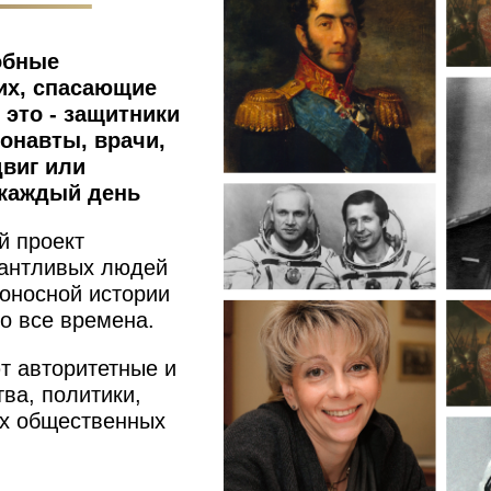
обные
их, спасающие
 это - защитники
онавты, врачи,
виг или
 каждый день
й проект
лантливых людей
доносной истории
о все времена.
т авторитетные и
тва, политики,
х общественных